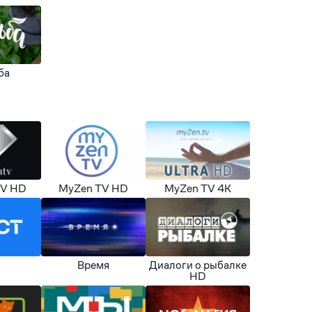
ба
TV HD
MyZen TV HD
MyZen TV 4K
Время
Диалоги о рыбалке
HD