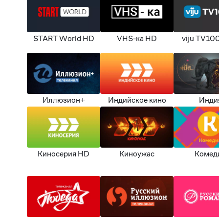
START World HD
VHS-ка HD
viju TV10
Иллюзион+
Индийское кино
Инди
Киносерия HD
Киноужас
Комед