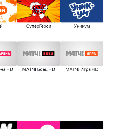
й
СуперГерои
Уникум
ена HD
МАТЧ! Боец HD
МАТЧ! Игра HD