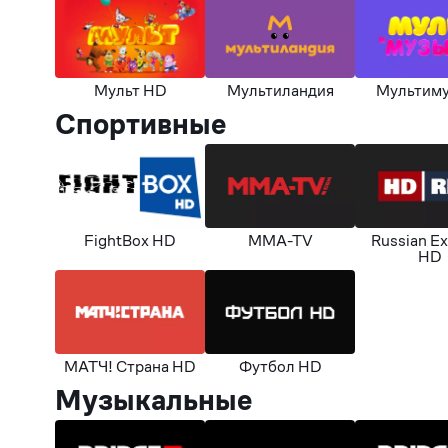
Мульт HD
Мультиландия
Мультим
Спортивные
FightBox HD
MMA-TV
Russian E
HD
МАТЧ! Страна HD
Футбол HD
Музыкальные