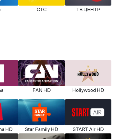
с
СТС
ТВ ЦЕНТР
ma
FAN HD
Hollywood HD
ema HD
Star Family HD
START Air HD