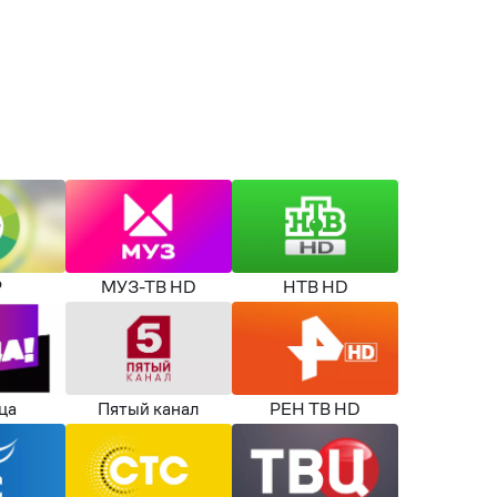
Р
МУЗ-ТВ HD
НТВ HD
ца
Пятый канал
РЕН ТВ HD