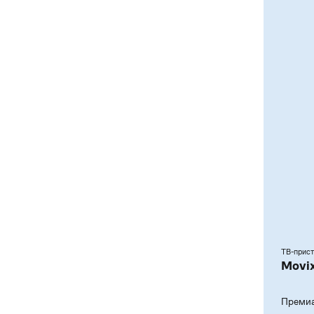
ТВ-прис
Movix
Премиа