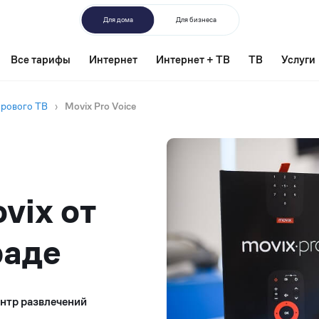
Для дома
Для бизнеса
Все тарифы
Интернет
Интернет + ТВ
ТВ
Услуги
фрового ТВ
›
Movix Pro Voice
vix от
раде
ентр развлечений