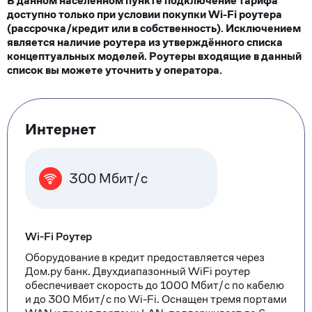
В данном населенном пункте подключение тарифа
доступно только при условии покупки Wi-Fi роутера
(рассрочка/кредит или в собственность). Исключением
является наличие роутера из утверждённого списка
концептуальных моделей. Роутеры входящие в данный
список вы можете уточнить у оператора.
Тарифные
Интернет
опции
300 Мбит/с
Wi-Fi Роутер
Оборудование в кредит предоставляется через
Дом.ру банк. Двухдиапазонный WiFi роутер
обеспечивает скорость до 1000 Мбит/с по кабелю
и до 300 Мбит/с по Wi-Fi. Оснащен тремя портами