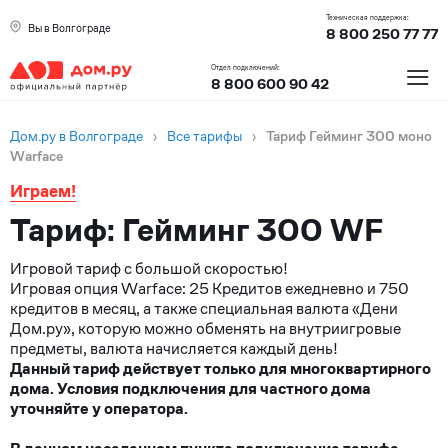
Техническая поддержка:
Вы в Волгограде
8 800 250 77 77
≡
Отдел подключений:
8 800 600 90 42
Дом.ру в Волгограде
›
Все тарифы
›
Тариф Гейминг 300 моно
Warface
Играем!
Тариф: Гейминг 300 WF
Игровой тариф с большой скоростью!
Игровая опция Warface: 25 Кредитов ежедневно и 750
кредитов в месяц, а также специальная валюта «Дени
Дом.ру», которую можно обменять на внутриигровые
предметы, валюта начисляется каждый день!
Данный тариф действует только для многоквартирного
дома. Условия подключения для частного дома
уточняйте у оператора.