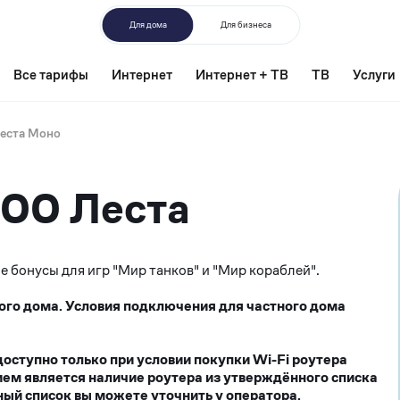
Для дома
Для бизнеса
Все тарифы
Интернет
Интернет + ТВ
ТВ
Услуги
Леста Моно
600 Леста
 бонусы для игр "Мир танков" и "Мир кораблей".
ого дома. Условия подключения для частного дома
ступно только при условии покупки Wi-Fi роутера
ием является наличие роутера из утверждённого списка
ый список вы можете уточнить у оператора.