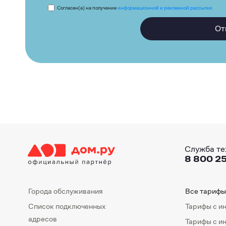
Согласен(а) на получение
информационной и рекламной рассылки
От
Служба те
8 800 25
Города обслуживания
Все тарифы
Список подключенных
Тарифы с и
адресов
Тарифы с и