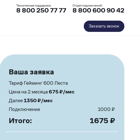
Техническая поддержка:
Отдел подключений:
8 800 250 77 77
8 800 600 90 42
Заказать звонок
Ваша заявка
Тариф Гейминг 600 Леста
Цена на 2 месяца
675
₽/мес
Далее
1350
₽/мес
Подключение
1000
₽
Итого:
1675
₽