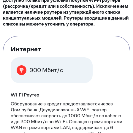
доступно только при условии покупки Wi-Fi роутера
(рассрочка/кредит или в собственность). Исключением
является наличие роутера из утверждённого списка
концептуальных моделей. Роутеры входящие в данный
список вы можете уточнить у оператора.
Тарифные
Интернет
опции
900 Мбит/с
Wi-Fi Роутер
Оборудование в кредит предоставляется через
Дом.ру банк. Двухдиапазонный WiFi роутер
обеспечивает скорость до 1000 Мбит/с по кабелю
и до 300 Мбит/с по Wi-Fi. Оснащен тремя портами
WAN и тремя портами LAN, поддерживает до 6