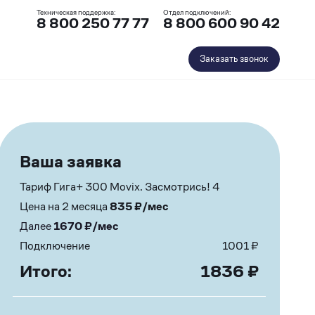
Техническая поддержка:
Отдел подключений:
8 800 250 77 77
8 800 600 90 42
Заказать звонок
Ваша заявка
Тариф Гига+ 300 Movix. Засмотрись! 4
Цена на 2 месяца
835
₽/мес
Далее
1670
₽/мес
Подключение
1001
₽
Итого:
1836
₽