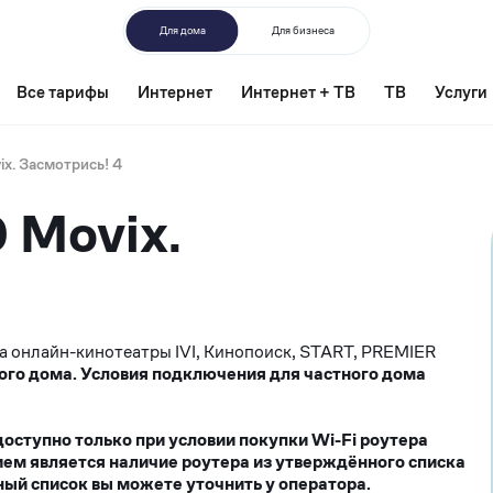
Для дома
Для бизнеса
Все тарифы
Интернет
Интернет + ТВ
ТВ
Услуги
x. Засмотрись! 4
 Movix.
а онлайн-кинотеатры IVI, Кинопоиск, START, PREMIER
ого дома. Условия подключения для частного дома
ступно только при условии покупки Wi-Fi роутера
ием является наличие роутера из утверждённого списка
ый список вы можете уточнить у оператора.