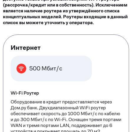
(рассрочка/кредит или в собственность). Исключением
является наличие роутера из утверждённого списка
концептуальных моделей. Роутеры входящие в данный
список вы можете уточнить у оператора.
Тарифные
Интернет
опции
500 Мбит/с
Wi-Fi Роутер
Оборудование в кредит предоставляется через
Дом.ру банк. Двухдиапазонный WiFi роутер
обеспечивает скорость до 1000 Мбит/с по кабелю
и до 300 Мбит/с по Wi-Fi. Оснащен тремя портами
WAN и тремя портами LAN, поддерживает до 6
устройств и покрывает площадь до 70 м2