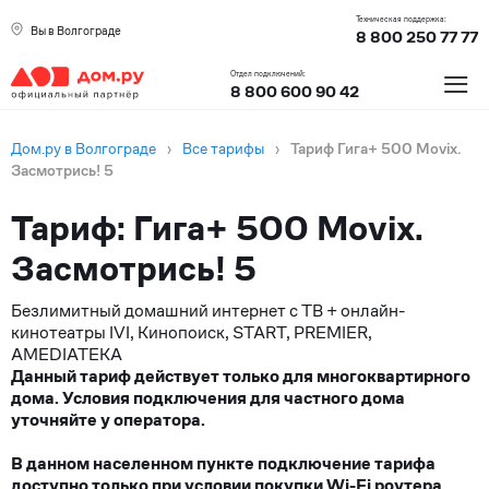
Техническая поддержка:
Вы в Волгограде
8 800 250 77 77
≡
Отдел подключений:
8 800 600 90 42
Дом.ру в Волгограде
›
Все тарифы
›
Тариф Гига+ 500 Movix.
Засмотрись! 5
Тариф: Гига+ 500 Movix.
Засмотрись! 5
Безлимитный домашний интернет с ТВ + онлайн-
кинотеатры IVI, Кинопоиск, START, PREMIER,
AMEDIATEKA
Данный тариф действует только для многоквартирного
дома. Условия подключения для частного дома
уточняйте у оператора.
В данном населенном пункте подключение тарифа
доступно только при условии покупки Wi-Fi роутера