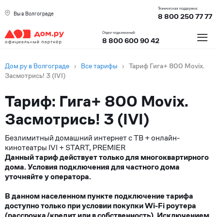
Техническая поддержка:
Вы в Волгограде
8 800 250 77 77
≡
Отдел подключений:
8 800 600 90 42
Дом.ру в Волгограде
›
Все тарифы
›
Тариф Гига+ 800 Movix.
Засмотрись! 3 (IVI)
Тариф: Гига+ 800 Movix.
Засмотрись! 3 (IVI)
Безлимитный домашний интернет с ТВ + онлайн-
кинотеатры IVI + START, PREMIER
Данный тариф действует только для многоквартирного
дома. Условия подключения для частного дома
уточняйте у оператора.
В данном населенном пункте подключение тарифа
доступно только при условии покупки Wi-Fi роутера
(рассрочка/кредит или в собственность). Исключением